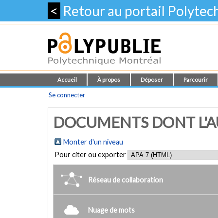
<
Retour au portail Polyte
Accueil
À propos
Déposer
Parcourir
Se connecter
DOCUMENTS DONT L'AU
Monter d'un niveau
Pour citer ou exporter
Réseau de collaboration
Nuage de mots