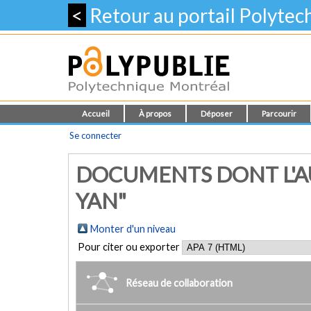
<
Retour au portail Polyte
Accueil
À propos
Déposer
Parcourir
Se connecter
DOCUMENTS DONT L'AU
YAN"
Monter d'un niveau
Pour citer ou exporter
Réseau de collaboration