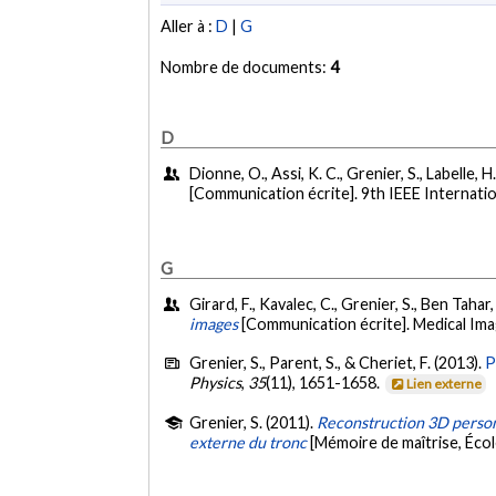
Aller à :
D
|
G
Nombre de documents:
4
D
Dionne, O., Assi, K. C., Grenier, S., Labelle, H
[Communication écrite]. 9th IEEE Internati
G
Girard, F., Kavalec, C., Grenier, S., Ben Tahar
images
[Communication écrite]. Medical Ima
Grenier, S., Parent, S., & Cheriet, F. (2013).
P
Physics
,
35
(11), 1651-1658.
Lien externe
Grenier, S. (2011).
Reconstruction 3D personn
externe du tronc
[Mémoire de maîtrise, Éco