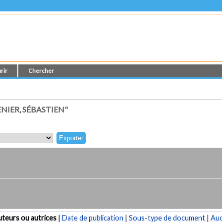
rir
Chercher
IER, SÉBASTIEN"
teurs ou autrices
|
Date de publication
|
Sous-type de document
|
Au