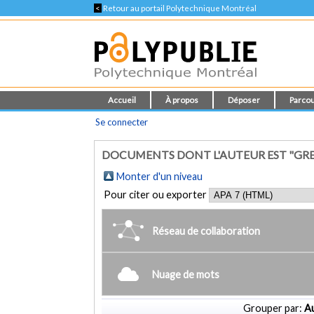
<
Retour au portail Polytechnique Montréal
Accueil
À propos
Déposer
Parcou
Se connecter
DOCUMENTS DONT L'AUTEUR EST "GREN
Monter d'un niveau
Pour citer ou exporter
Réseau de collaboration
Nuage de mots
Grouper par:
Au