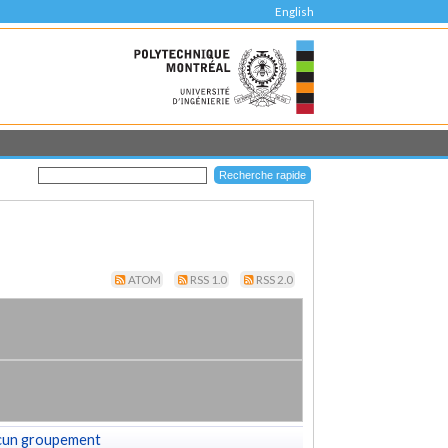
English
ATOM
RSS 1.0
RSS 2.0
cun groupement