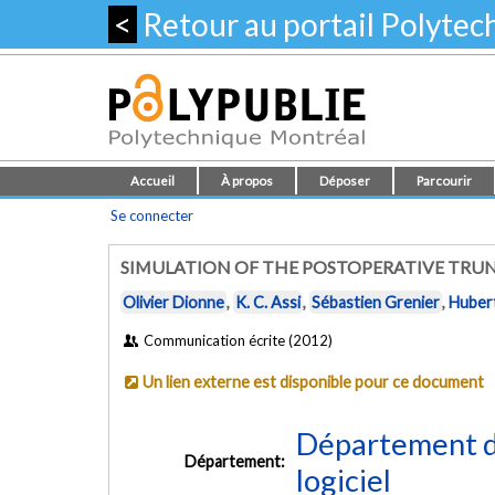
<
Retour au portail Polyte
Accueil
À propos
Déposer
Parcourir
Se connecter
SIMULATION OF THE POSTOPERATIVE TRUN
Olivier Dionne
,
K. C. Assi
,
Sébastien Grenier
,
Hubert
Communication écrite (2012)
Un lien externe est disponible pour ce document
Département de
Département:
logiciel