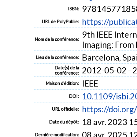
97814577185
ISBN:
https://public
URL de PolyPublie:
9th IEEE Inter
Nom de la conférence:
Imaging: From 
Barcelona, Spa
Lieu de la conférence:
Date(s) de la
2012-05-02 - 
conférence:
IEEE
Maison d'édition:
10.1109/isbi.
DOI:
https://doi.or
URL officielle:
18 avr. 2023 1
Date du dépôt:
08 avr. 2025 1
Dernière modification: