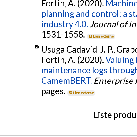
Fortin, A. (2020).
Machine 
planning and control: a st
industry 4.0.
Journal of I
1531-1558.
Lien externe
Usuga Cadavid, J. P., Grabot
Fortin, A. (2020).
Valuing 
maintenance logs through
CamemBERT.
Enterprise 
pages.
Lien externe
Liste produ