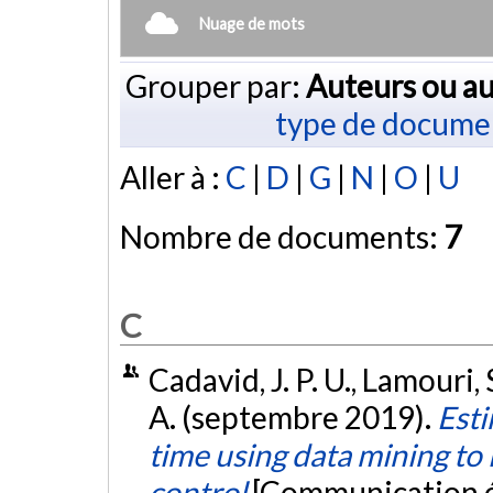
Nuage de mots
Grouper par:
Auteurs ou au
type de docume
Aller à :
C
|
D
|
G
|
N
|
O
|
U
Nombre de documents:
7
C
Cadavid, J. P. U., Lamouri, S
A. (septembre 2019).
Esti
time using data mining t
control
[Communication é