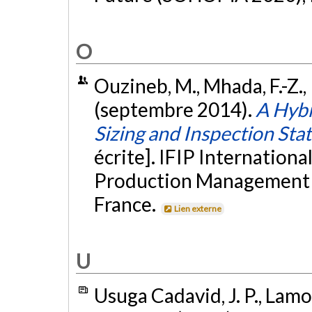
O
Ouzineb, M., Mhada, F.-Z., P
(septembre 2014).
A Hybr
Sizing and Inspection Stat
écrite]. IFIP Internation
Production Management S
France.
Lien externe
U
Usuga Cadavid, J. P., Lamour