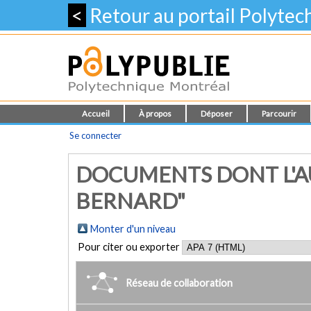
<
Retour au portail Polyte
Accueil
À propos
Déposer
Parcourir
Se connecter
DOCUMENTS DONT L'AU
BERNARD"
Monter d'un niveau
Pour citer ou exporter
Réseau de collaboration