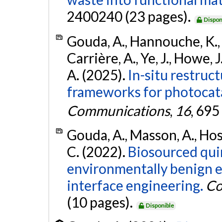
2400240 (23 pages).
Dispon
Gouda, A., Hannouche, K., 
Carrière, A., Ye, J., Howe, 
A. (2025).
In-situ restruc
frameworks for photocat
Communications
,
16
, 695
Gouda, A., Masson, A., Hos
C. (2022).
Biosourced qui
environmentally benign e
interface engineering.
Co
(10 pages).
Disponible