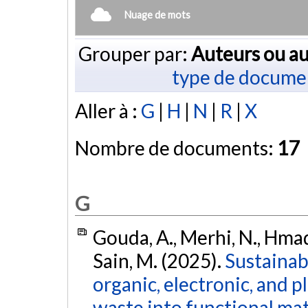
Nuage de mots
Grouper par:
Auteurs ou au
type de docume
Aller à :
G
|
H
|
N
|
R
|
X
Nombre de documents:
17
G
Gouda, A., Merhi, N., Hmade
Sain, M. (2025).
Sustainab
organic, electronic, and p
waste into functional mat