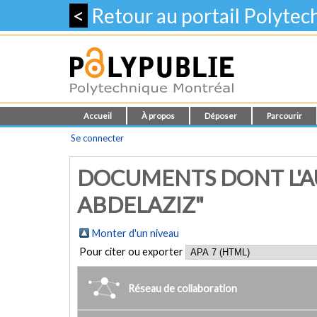
<
Retour au portail Polyte
Accueil
À propos
Déposer
Parcourir
Se connecter
DOCUMENTS DONT L'A
ABDELAZIZ"
Monter d'un niveau
Pour citer ou exporter
Réseau de collaboration