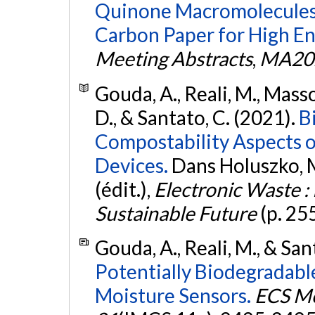
Quinone Macromolecules 
Carbon Paper for High En
Meeting Abstracts
,
MA20
Gouda, A., Reali, M., Masso
D., & Santato, C. (2021).
B
Compostability Aspects o
Devices.
Dans Holuszko, M.
(édit.),
Electronic Waste :
Sustainable Future
(p. 25
Gouda, A., Reali, M., & San
Potentially Biodegradabl
Moisture Sensors.
ECS Me