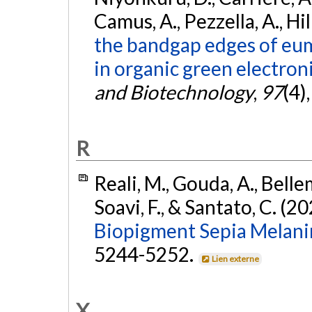
Camus, A., Pezzella, A., Hil
the bandgap edges of eume
in organic green electroni
and Biotechnology
,
97
(4)
R
Reali, M., Gouda, A., Bellem
Soavi, F., & Santato, C. (2
Biopigment Sepia Melani
5244-5252.
Lien externe
X