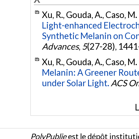
Xu, R., Gouda, A., Caso, M. 
Light-enhanced Electroch
Synthetic Melanin on Con
Advances
,
5
(27-28), 144
Xu, R., Gouda, A., Caso, M. 
Melanin: A Greener Rout
under Solar Light.
ACS O
L
PolyPublie
est le dépôt institut