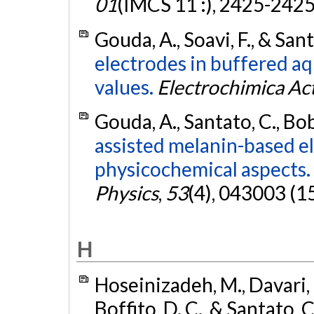
01
(IMCS 11 :), 2425-242
Gouda, A., Soavi, F., & San
electrodes in buffered a
values.
Electrochimica Ac
Gouda, A., Santato, C., Bob
assisted melanin-based e
physicochemical aspects.
Physics
,
53
(4), 043003 (1
H
Hoseinizadeh, M., Davari, N
Boffito, D. C., & Santato, 