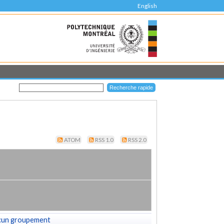
English
ATOM
RSS 1.0
RSS 2.0
cun groupement