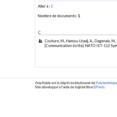
Aller à :
C
Nombre de documents:
1
C
Couture, M., Hamou-Lhadj, A., Dagenais, M., &
[Communication écrite]. NATO IST-112 Sy
PolyPublie
est le dépôt institutionnel de
Polytechniqu
Site développé à l'aide du logiciel libre
EPrints
.