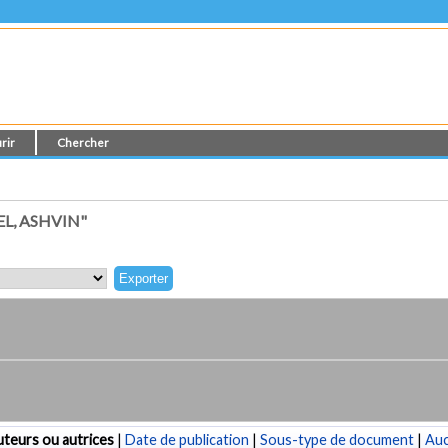
rir
Chercher
L, ASHVIN"
teurs ou autrices
|
Date de publication
|
Sous-type de document
|
Au