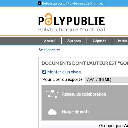
<
Retour au portail Polytechnique Montréal
Accueil
À propos
Déposer
Parcou
Se connecter
DOCUMENTS DONT L'AUTEUR EST "GOE
Monter d'un niveau
Pour citer ou exporter
Réseau de collaboration
Nuage de mots
Grouper par:
Au