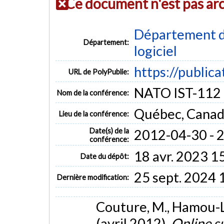
Ce document n'est pas ar
Département de
Département:
logiciel
https://public
URL de PolyPublie:
NATO IST-112
Nom de la conférence:
Québec, Cana
Lieu de la conférence:
Date(s) de la
2012-04-30 - 
conférence:
18 avr. 2023 1
Date du dépôt:
25 sept. 2024 
Dernière modification:
Couture, M., Hamou-Lh
(avril 2012).
Online s