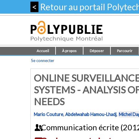
<
Retour au portail Polyte
Accueil
À propos
Déposer
Parcourir
Se connecter
ONLINE SURVEILLANC
SYSTEMS - ANALYSIS 
NEEDS
Mario Couture
,
Abdelwahab Hamou-Lhadj
,
Michel Da
Communication écrite (201