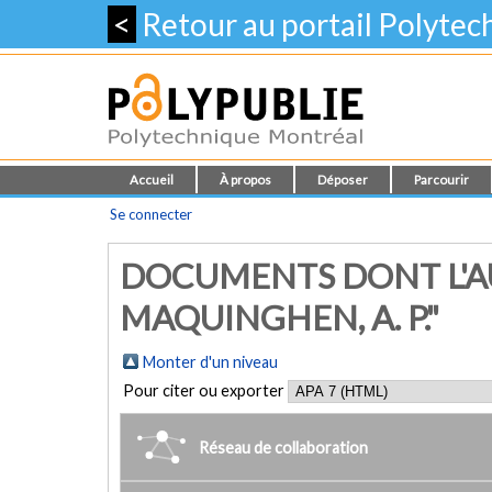
<
Retour au portail Polyte
Accueil
À propos
Déposer
Parcourir
Se connecter
DOCUMENTS DONT L'A
MAQUINGHEN, A. P."
Monter d'un niveau
Pour citer ou exporter
Réseau de collaboration