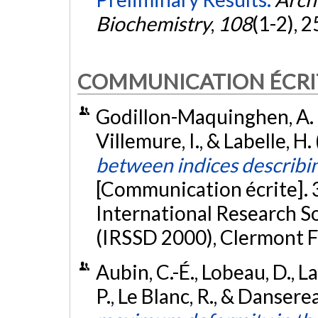
Biochemistry
,
108
(1-2), 
COMMUNICATION ÉCRI
Godillon-Maquinghen, A. P.
Villemure, I., & Labelle, H
between indices describin
[Communication écrite]. 
International Research So
(IRSSD 2000), Clermont F
Aubin, C.-É., Lobeau, D., 
P., Le Blanc, R., & Danserea