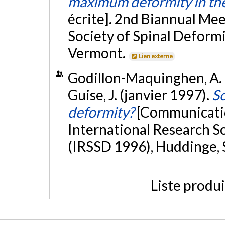
maximum deformity in the 
écrite]. 2nd Biannual Mee
Society of Spinal Deformi
Vermont.
Lien externe
Godillon-Maquinghen, A. P.
Guise, J. (janvier 1997).
Sc
deformity?
[Communicatio
International Research So
(IRSSD 1996), Huddinge,
Liste produ