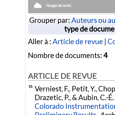
Nuage de mots
Grouper par:
Auteurs ou au
type de docume
Aller à :
Article de revue
|
Co
Nombre de documents:
4
ARTICLE DE REVUE
Verniest, F., Petit, Y., Ch
Drazetic, P., & Aubin, C.-É
Colorado Instrumentation 
Preliminary Results.
Arch