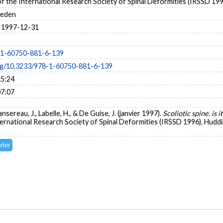
f the International Research Society of Spinal Deformities (IRSSD 199
weden
 1997-12-31
-1-60750-881-6-139
org/10.3233/978-1-60750-881-6-139
15:24
07:07
sereau, J., Labelle, H., & De Guise, J. (janvier 1997).
Scoliotic spine. is 
nternational Research Society of Spinal Deformities (IRSSD 1996), Hud