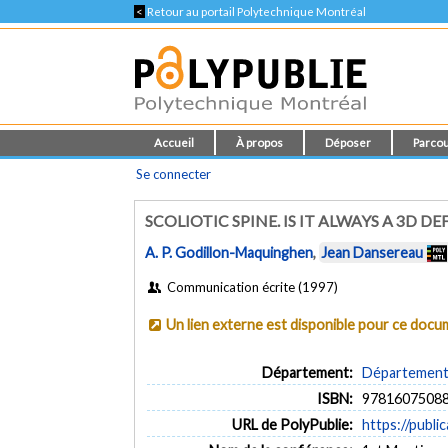
<
Retour au portail Polytechnique Montréal
Accueil
À propos
Déposer
Parcou
Se connecter
SCOLIOTIC SPINE. IS IT ALWAYS A 3D D
A. P. Godillon-Maquinghen
,
Jean Dansereau
Communication écrite (1997)
Un lien externe est disponible pour ce doc
Département:
Département 
ISBN:
9781607508
URL de PolyPublie:
https://publi