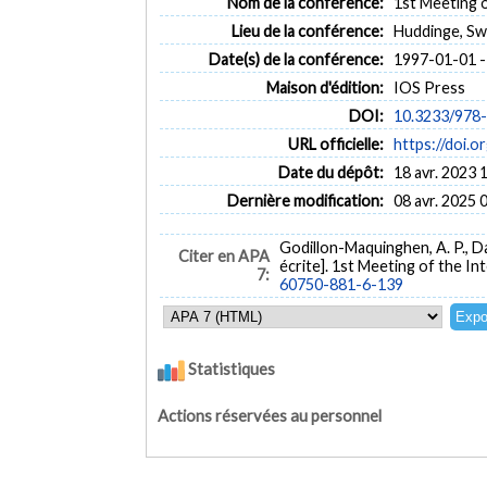
Nom de la conférence:
1st Meeting o
Lieu de la conférence:
Huddinge, S
Date(s) de la conférence:
1997-01-01 -
Maison d'édition:
IOS Press
DOI:
10.3233/978
URL officielle:
https://doi.
Date du dépôt:
18 avr. 2023 
Dernière modification:
08 avr. 2025 
Godillon-Maquinghen, A. P., Dan
Citer en APA
écrite]. 1st Meeting of the I
7:
60750-881-6-139
Statistiques
Actions réservées au personnel