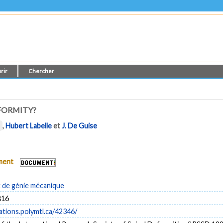
rir
Chercher
EFORMITY?
,
Hubert Labelle
et
J. De Guise
ument
de génie mécanique
816
cations.polymtl.ca/42346/