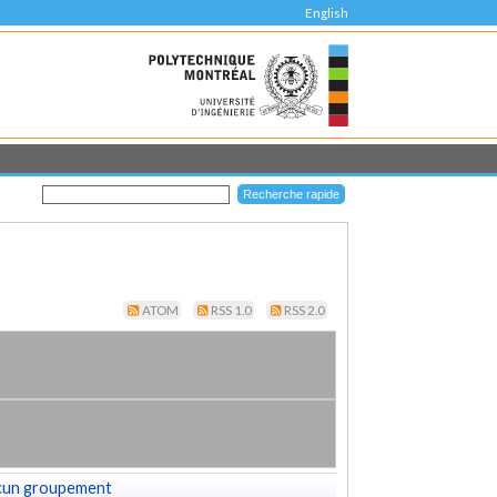
English
ATOM
RSS 1.0
RSS 2.0
cun groupement