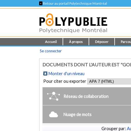
<
Retour au portail Polytechnique Montréal
Accueil
À propos
Déposer
Parcou
Se connecter
DOCUMENTS DONT L'AUTEUR EST "GO
Monter d'un niveau
Pour citer ou exporter
Réseau de collaboration
Nuage de mots
Grouper par:
Au