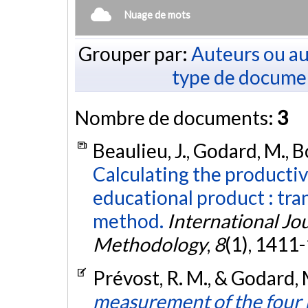
Nuage de mots
Grouper par:
Auteurs ou au
type de docume
Nombre de documents:
3
Beaulieu, J., Godard, M., B
Calculating the productivi
educational product : tra
method.
International Jo
Methodology
,
8
(1), 1411
Prévost, R. M., & Godard, 
measurement of the four P'