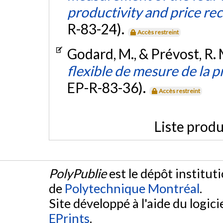
productivity and price re
R-83-24).
Accès restreint
Godard, M., & Prévost, R. 
flexible de mesure de la p
EP-R-83-36).
Accès restreint
Liste produ
PolyPublie
est le dépôt institut
de
Polytechnique Montréal
.
Site développé à l'aide du logicie
EPrints
.