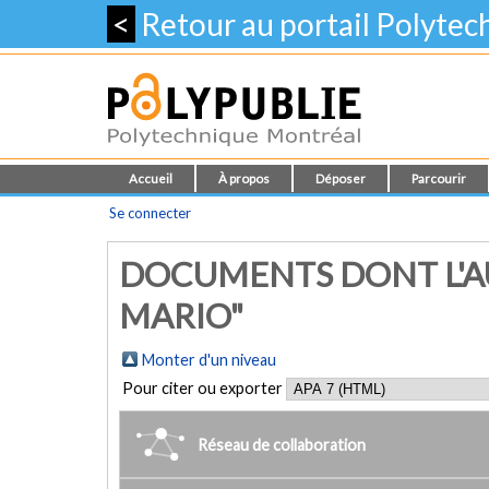
<
Retour au portail Polyte
Accueil
À propos
Déposer
Parcourir
Se connecter
DOCUMENTS DONT L'A
MARIO"
Monter d'un niveau
Pour citer ou exporter
Réseau de collaboration