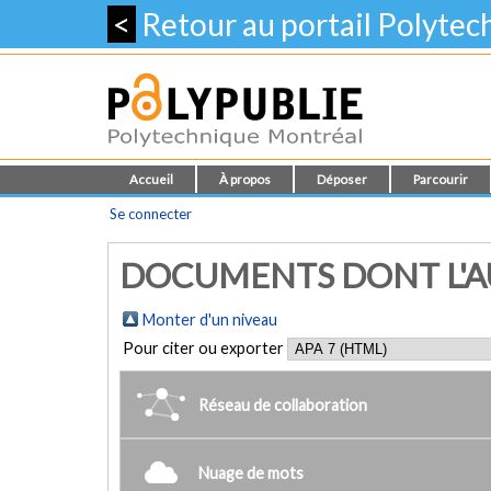
<
Retour au portail Polyte
Accueil
À propos
Déposer
Parcourir
Se connecter
DOCUMENTS DONT L'AUTE
Monter d'un niveau
Pour citer ou exporter
Réseau de collaboration
Nuage de mots