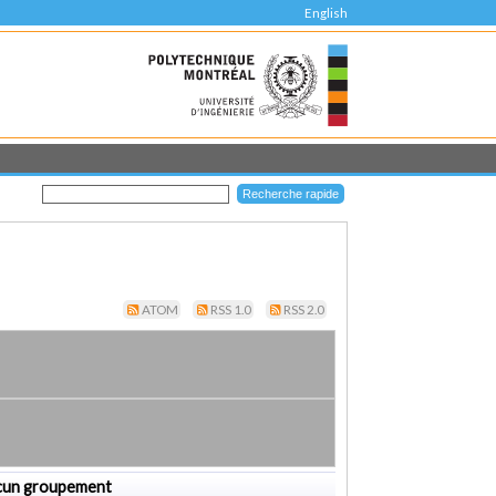
English
ATOM
RSS 1.0
RSS 2.0
cun groupement