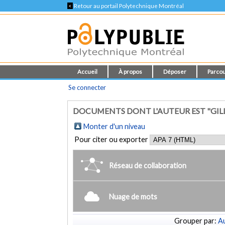
<
Retour au portail Polytechnique Montréal
Accueil
À propos
Déposer
Parcou
Se connecter
DOCUMENTS DONT L'AUTEUR EST "GILL,
Monter d'un niveau
Pour citer ou exporter
Réseau de collaboration
Nuage de mots
Grouper par:
Au