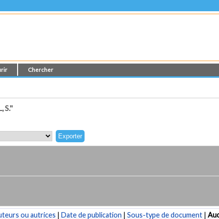
rir
Chercher
 S."
teurs ou autrices
|
Date de publication
|
Sous-type de document
|
Au