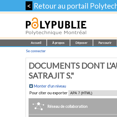
<
Retour au portail Polyte
Accueil
À propos
Déposer
Parcourir
Se connecter
DOCUMENTS DONT L'A
SATRAJIT S."
Monter d'un niveau
Pour citer ou exporter
Réseau de collaboration