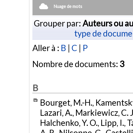
Nuage de mots
Grouper par:
Auteurs ou au
type de docume
Aller à :
B
|
C
|
P
Nombre de documents:
3
B
Bourget, M.-H., Kamentsky,
Lazari, A., Markiewicz, C. J
Halchenko, Y. O., Lipp, I., T
A. R., Nilsonne, G., Castell