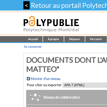
<
Retour au portail Polyte
Accueil
À propos
Déposer
Parcourir
Se connecter
DOCUMENTS DONT L'AU
MATTEO"
Monter d'un niveau
Pour citer ou exporter
Réseau de collaboration