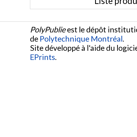
Liste produ
PolyPublie
est le dépôt institut
de
Polytechnique Montréal
.
Site développé à l'aide du logicie
EPrints
.