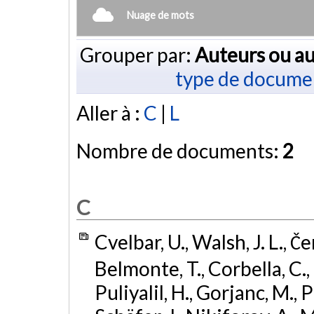
Nuage de mots
Grouper par:
Auteurs ou au
type de docume
Aller à :
C
|
L
Nombre de documents:
2
C
Cvelbar, U., Walsh, J. L., Če
Belmonte, T., Corbella, C., 
Puliyalil, H., Gorjanc, M., P