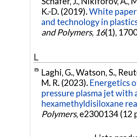
Schäfer, J., Nikiforov, A., 
K.-D. (2019).
White paper 
and technology in plastics
and Polymers
,
16
(1), 170
L
Laghi, G., Watson, S., Reut
M. R. (2023).
Energetics o
pressure plasma jet with 
hexamethyldisiloxane rea
Polymers
, e2300134 (12 