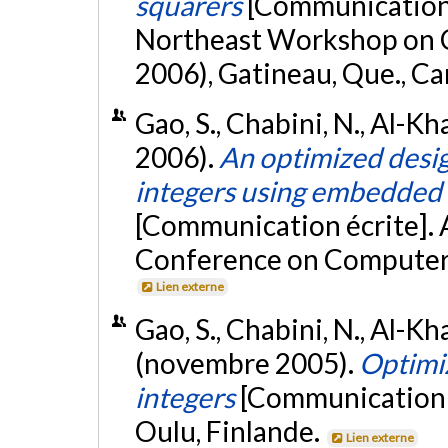
squarers
[Communication é
Northeast Workshop on 
2006), Gatineau, Que., C
Gao, S., Chabini, N., Al-Khal
2006).
An optimized desig
integers using embedded 
[Communication écrite]. 
Conference on Computer 
Lien externe
Gao, S., Chabini, N., Al-Khal
(novembre 2005).
Optimiz
integers
[Communication 
Oulu, Finlande.
Lien externe