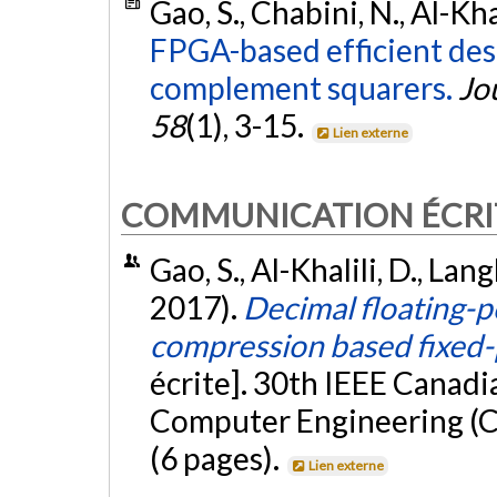
Gao, S., Chabini, N., Al-Khal
FPGA-based efficient desi
complement squarers.
Jo
58
(1), 3-15.
Lien externe
COMMUNICATION ÉCRI
Gao, S., Al-Khalili, D., Langl
2017).
Decimal floating-p
compression based fixed-p
écrite]. 30th IEEE Canadi
Computer Engineering (C
(6 pages).
Lien externe