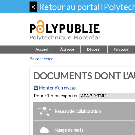
<
Retour au portail Polyte
Accueil
À propos
Déposer
Parcourir
Se connecter
DOCUMENTS DONT L'AU
Monter d'un niveau
Pour citer ou exporter
Réseau de collaboration
Nuage de mots