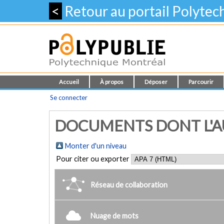
<
Retour au portail Polyte
Accueil
À propos
Déposer
Parcourir
Se connecter
DOCUMENTS DONT L'AU
Monter d'un niveau
Pour citer ou exporter
Réseau de collaboration
Nuage de mots