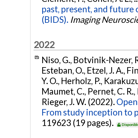
past, present, and future 
(BIDS).
Imaging Neurosci
2022
Niso, G., Botvinik-Nezer, R.
Esteban, O., Etzel, J. A., F
Y. O., Herholz, P., Karakuzu
Maumet, C., Pernet, C. R., Pe
Rieger, J. W. (2022).
Open 
From study inception to p
119623 (19 pages).
Disponibl