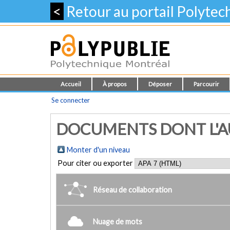
<
Retour au portail Polyte
Accueil
À propos
Déposer
Parcourir
Se connecter
DOCUMENTS DONT L'AU
Monter d'un niveau
Pour citer ou exporter
Réseau de collaboration
Nuage de mots