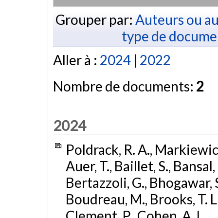
Grouper par:
Auteurs ou au
type de docume
Aller à :
2024
|
2022
Nombre de documents:
2
2024
Poldrack, R. A., Markiewicz,
Auer, T., Baillet, S., Bansal,
Bertazzoli, G., Bhogawar, S.
Boudreau, M., Brooks, T. L.,
Clement, P., Cohen, A. L., .