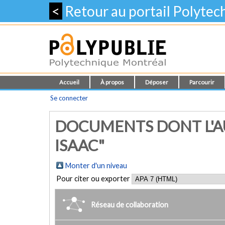
<
Retour au portail Polyte
Accueil
À propos
Déposer
Parcourir
Se connecter
DOCUMENTS DONT L'AU
ISAAC"
Monter d'un niveau
Pour citer ou exporter
Réseau de collaboration