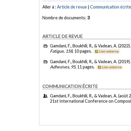
Aller à :
Article de revue
|
Communication écrit
Nombre de documents:
3
ARTICLE DE REVUE
Gamdani, F., Boukhili, R., & Vadean, A. (2022)
Fatigue
,
158
, 10 pages.
Lien externe
Gamdani, F., Boukhili, R., & Vadean, A. (2019)
Adhesives
,
95
, 11 pages.
Lien externe
COMMUNICATION ÉCRITE
Gamdani, F., Boukhili, R., & Vadean, A. (août 
21st International Conference on Composite