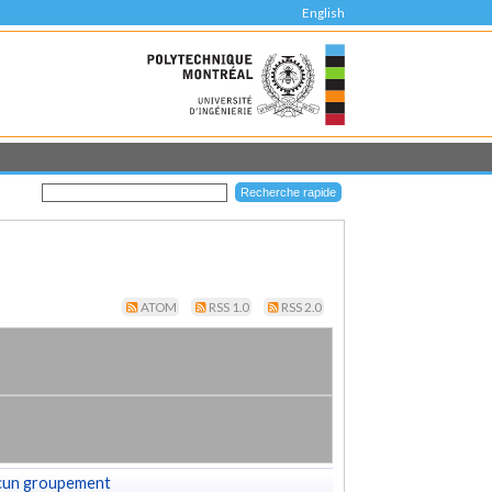
English
ATOM
RSS 1.0
RSS 2.0
cun groupement