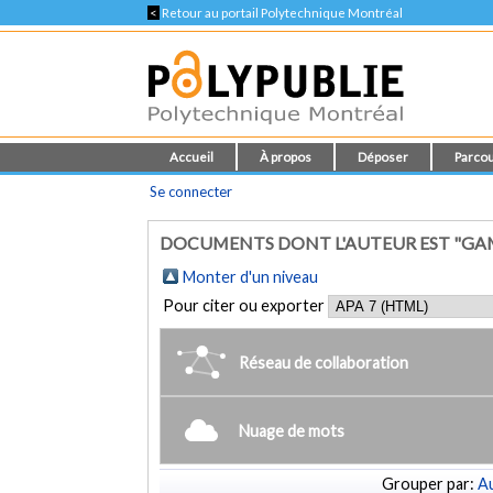
<
Retour au portail Polytechnique Montréal
Accueil
À propos
Déposer
Parcou
Se connecter
DOCUMENTS DONT L'AUTEUR EST "GAM
Monter d'un niveau
Pour citer ou exporter
Réseau de collaboration
Nuage de mots
Grouper par:
Au