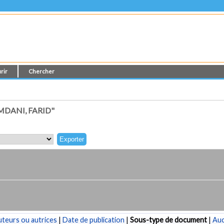
rir
Chercher
DANI, FARID"
teurs ou autrices
|
Date de publication
|
Sous-type de document
|
Au