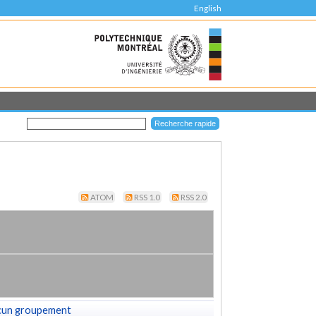
English
ATOM
RSS 1.0
RSS 2.0
cun groupement