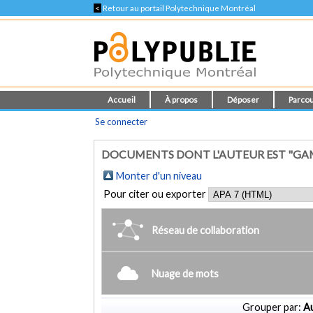
<
Retour au portail Polytechnique Montréal
Accueil
À propos
Déposer
Parcou
Se connecter
DOCUMENTS DONT L'AUTEUR EST "GAM
Monter d'un niveau
Pour citer ou exporter
Réseau de collaboration
Nuage de mots
Grouper par:
Au