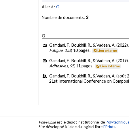
Aller à :
G
Nombre de documents:
3
G
Gamdani, F., Boukhili, R., & Vadean, A. (2022)
Fatigue
,
158
, 10 pages.
Lien externe
Gamdani, F., Boukhili, R., & Vadean, A. (2019)
Adhesives
,
95
, 11 pages.
Lien externe
Gamdani, F., Boukhili, R., & Vadean, A. (août 
21st International Conference on Composite
PolyPublie
est le dépôt institutionnel de
Polytechniqu
Site développé à l'aide du logiciel libre
EPrints
.