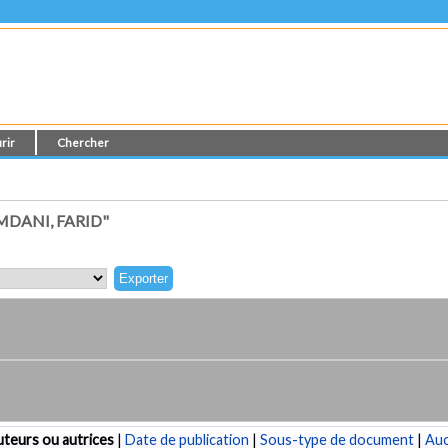
rir
Chercher
DANI, FARID"
teurs ou autrices
|
Date de publication
|
Sous-type de document
|
Au