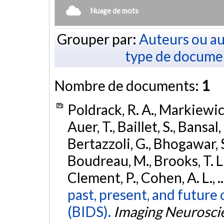
Nuage de mots
Grouper par:
Auteurs ou au
type de docume
Nombre de documents:
1
Poldrack, R. A., Markiewicz,
Auer, T., Baillet, S., Bansal,
Bertazzoli, G., Bhogawar, S.
Boudreau, M., Brooks, T. L.,
Clement, P., Cohen, A. L., .
past, present, and future 
(BIDS).
Imaging Neurosci