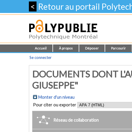
<
Retour au portail Polyte
Accueil
À propos
Déposer
Parcourir
Se connecter
DOCUMENTS DONT L'AU
GIUSEPPE"
Monter d'un niveau
Pour citer ou exporter
Réseau de collaboration