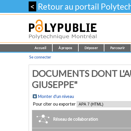
<
Retour au portail Polyte
Accueil
À propos
Déposer
Parcourir
Se connecter
DOCUMENTS DONT L'AU
GIUSEPPE"
Monter d'un niveau
Pour citer ou exporter
Réseau de collaboration