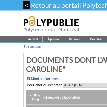
<
Retour au portail Polyte
Accueil
À propos
Déposer
Parcourir
Se connecter
DOCUMENTS DONT L'A
CAROLINE"
Monter d'un niveau
Pour citer ou exporter
Réseau de collaboration