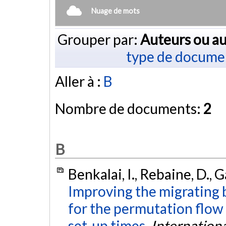
Nuage de mots
Grouper par:
Auteurs ou au
type de docume
Aller à :
B
Nombre de documents:
2
B
Benkalai, I., Rebaine, D., G
Improving the migrating 
for the permutation flo
set-up times.
Internation