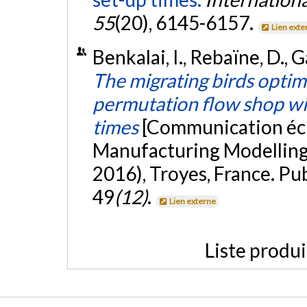
55
(20), 6145-6157.
Lien exte
Benkalai, I., Rebaïne, D., G
The migrating birds optim
permutation flow shop w
times
[Communication écr
Manufacturing Modellin
2016), Troyes, France. P
49
(12)
.
Lien externe
Liste produ