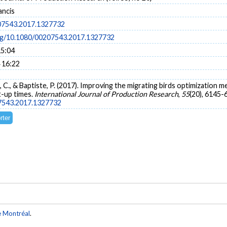
ancis
07543.2017.1327732
org/10.1080/00207543.2017.1327732
15:04
 16:22
né, C., & Baptiste, P. (2017). Improving the migrating birds optimization
-up times.
International Journal of Production Research
,
55
(20), 6145-
07543.2017.1327732
e Montréal
.