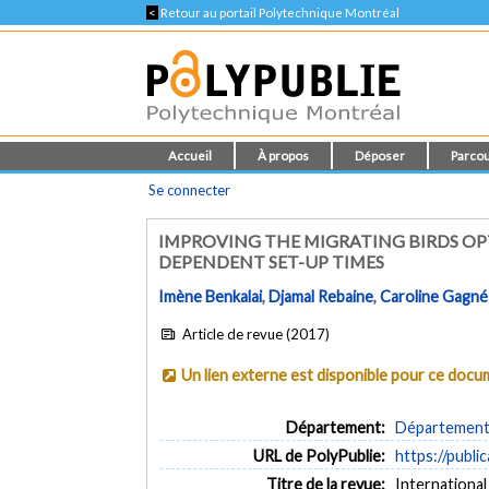
<
Retour au portail Polytechnique Montréal
Accueil
À propos
Déposer
Parcou
Se connecter
IMPROVING THE MIGRATING BIRDS O
DEPENDENT SET-UP TIMES
Imène Benkalai
,
Djamal Rebaine
,
Caroline Gagné
Article de revue (2017)
Un lien externe est disponible pour ce doc
Département:
Département 
URL de PolyPublie:
https://publi
Titre de la revue:
International