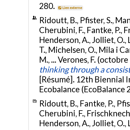
280.
Lien externe
Ridoutt, B., Pfister, S., Man
Cherubini, F., Fantke, P., F
Henderson, A., Jolliet, O.,
T., Michelsen, O., Mila i Can
M., ... Verones, F. (octobr
thinking through a consis
[Résumé]. 12th Biennial 
Ecobalance (EcoBalance 2
Ridoutt, B., Fantke, P., Pfist
Cherubini, F., Frischknecht
Henderson, A., Jolliet, O.,