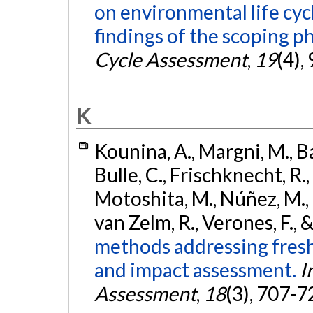
on environmental life cyc
findings of the scoping p
Cycle Assessment
,
19
(4),
K
Kounina, A., Margni, M., Bay
Bulle, C., Frischknecht, R., 
Motoshita, M., Núñez, M., Pe
van Zelm, R., Verones, F.,
methods addressing freshw
and impact assessment.
I
Assessment
,
18
(3), 707-7