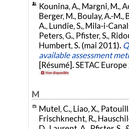
Kounina, A., Margni, M., Aous
Berger, M., Boulay, A.-M., B
A., Lundie, S., Mila-i-Cana
Peters, G., Pfister, S., Rido
Humbert, S. (mai 2011).
Q
available assessment met
[Résumé]. SETAC Europe 2
Non disponible
M
Mutel, C., Liao, X., Patouilla
Frischknecht, R., Hauschild
D., Laurent, A., Pfister, S.