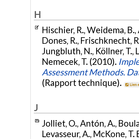
H
Hischier, R., Weidema, B., A
Dones, R., Frischknecht, R.
Jungbluth, N., Köllner, T., 
Nemecek, T. (2010).
Imple
Assessment Methods. Data
(Rapport technique).
Lien 
J
Jolliet, O., Antón, A., Boula
Levasseur, A., McKone, T. E.