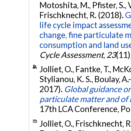
Motoshita, M., Pfister, S., 
Frischknecht, R. (2018).
G
life cycle impact assessm
change, fine particulate 
consumption and land use
Cycle Assessment
,
23
(11)
Jolliet, O., Fantke, T., McK
Stylianou, K. S., Boulay, A
2017).
Global guidance on
particulate matter and of 
17th LCA Conference, Po
Jolliet, O., Frischknecht, R.