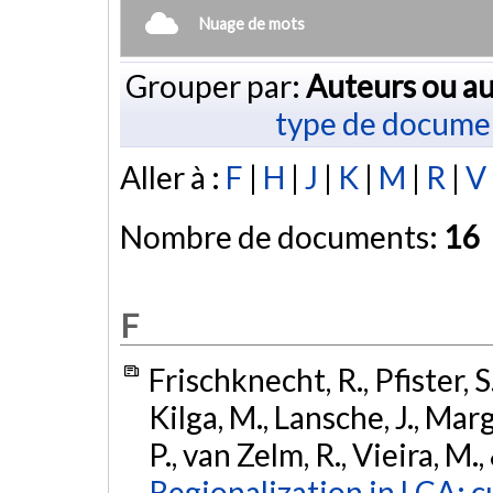
Nuage de mots
Grouper par:
Auteurs ou au
type de docume
Aller à :
F
|
H
|
J
|
K
|
M
|
R
|
V
Nombre de documents:
16
F
Frischknecht, R., Pfister, S.
Kilga, M., Lansche, J., Marg
P., van Zelm, R., Vieira, M
Regionalization in LCA: c