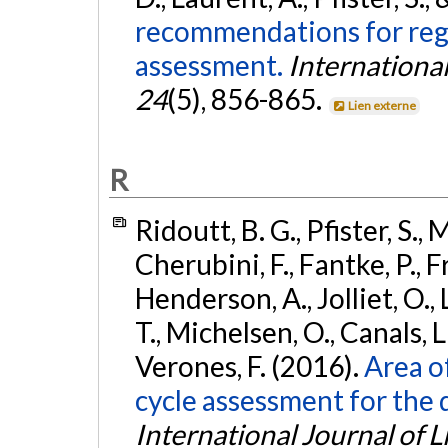
recommendations for regi
assessment.
International
24
(5), 856-865.
Lien externe
R
Ridoutt, B. G., Pfister, S., 
Cherubini, F., Fantke, P., F
Henderson, A., Jolliet, O.,
T., Michelsen, O., Canals, L.
Verones, F. (2016).
Area o
cycle assessment for the 
International Journal of 