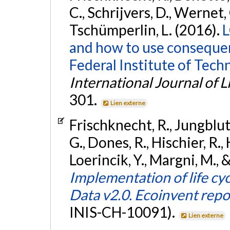
C., Schrijvers, D., Wernet, 
Tschümperlin, L. (2016).
L
and how to use consequen
Federal Institute of Tech
International Journal of 
301.
Lien externe
Frischknecht, R., Jungbluth
G., Dones, R., Hischier, R.,
Loerincik, Y., Margni, M.,
Implementation of life c
Data v2.0. Ecoinvent repo
INIS-CH-10091).
Lien externe