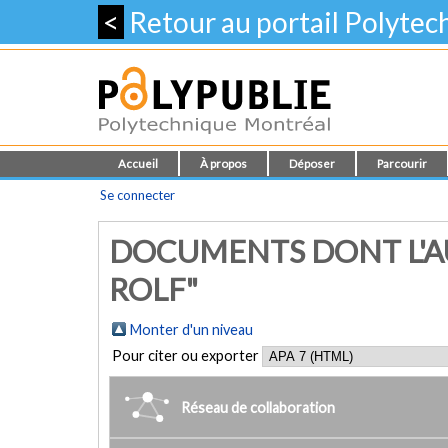
<
Retour au portail Polyte
Accueil
À propos
Déposer
Parcourir
Se connecter
DOCUMENTS DONT L'A
ROLF"
Monter d'un niveau
Pour citer ou exporter
Réseau de collaboration