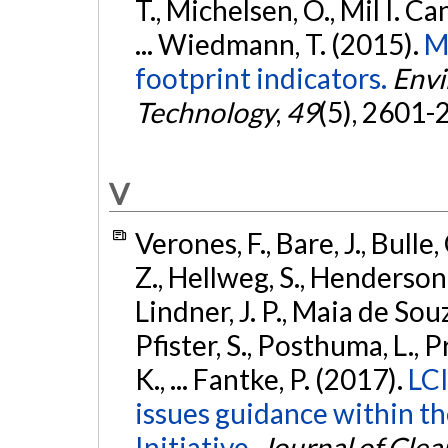
T., Michelsen, O., Mil I. Can
... Wiedmann, T. (2015).
M
footprint indicators.
Envi
Technology
,
49
(5), 2601-
V
Verones, F., Bare, J., Bulle
Z., Hellweg, S., Henderson, A
Lindner, J. P., Maia de Souz
Pfister, S., Posthuma, L., 
K., ... Fantke, P. (2017).
LCI
issues guidance within t
Initiative.
Journal of Cle