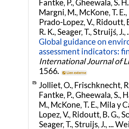
Fantke, P., Gheewala, S. H.,
Margni, M., McKone, T. E., 
Prado-Lopez, V., Ridoutt,
R. K., Seager, T., Struijś, J
Global guidance on enviro
assessment indicators: fi
International Journal of 
1566.
Lien externe
Jolliet, O., Frischknecht, R.
Fantke, P., Gheewala, S., H
M., McKone, T. E., Mila y C
Lopez, V., Ridoutt, B. G.,
Seager, T., Struijs, J., ... 