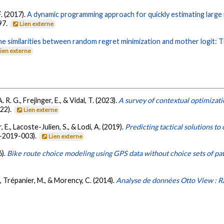
F. (2017).
A dynamic programming approach for quickly estimating lar
97.
Lien externe
e similarities between random regret minimization and mother logit: T
Lien externe
 R. G., Frejinger, E., & Vidal, T. (2023).
A survey of contextual optimizat
22).
Lien externe
r, E., Lacoste-Julien, S., & Lodi, A. (2019).
Predicting tactical solutions t
-2019-003).
Lien externe
6).
Bike route choice modeling using GPS data without choice sets of pa
 E., Trépanier, M., & Morency, C. (2014).
Analyse de données Otto View : R