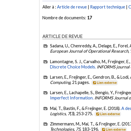
Aller à :
Article de revue
|
Rapport technique
|
C
Nombre de documents:
17
ARTICLE DE REVUE
Sadana, U., Chenreddy, A., Delage, E., Forel, A.
European Journal of Operational Research
,
Lamontagne, S. J., Carvalho, M., Frejinger, E.,
Discrete Choice Models.
INFORMS journal 
Larsen, E., Frejinger, E., Gendron, B., & Lodi,
Computing
, 21 pages.
Lien externe
Larsen, E., Lachapelle, S., Bengio, Y., Frejinge
Imperfect Information.
INFORMS Journal 
Mai, T., Bastin, F., & Frejinger, E. (2018).
A de
Logistics
,
7
(3), 253-275.
Lien externe
Zimmermann, M., Mai, T., & Frejinger, E. (201
Technologies
,
75
, 183-196.
Lien externe