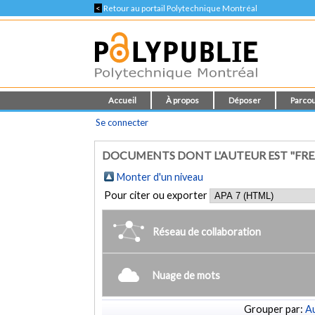
<
Retour au portail Polytechnique Montréal
Accueil
À propos
Déposer
Parcou
Se connecter
DOCUMENTS DONT L'AUTEUR EST "FRE
Monter d'un niveau
Pour citer ou exporter
Réseau de collaboration
Nuage de mots
Grouper par:
Au