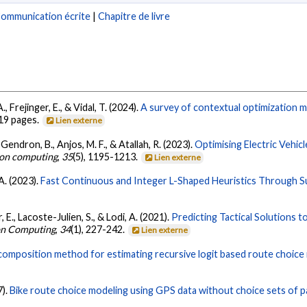
ommunication écrite
|
Chapitre de livre
, Frejinger, E., & Vidal, T. (2024).
A survey of contextual optimization 
 19 pages.
Lien externe
 Gendron, B., Anjos, M. F., & Atallah, R. (2023).
Optimising Electric Vehi
on computing
,
35
(5), 1195-1213.
Lien externe
 A. (2023).
Fast Continuous and Integer L-Shaped Heuristics Through S
r, E., Lacoste-Julien, S., & Lodi, A. (2021).
Predicting Tactical Solutions 
on Computing
,
34
(1), 227-242.
Lien externe
composition method for estimating recursive logit based route choice
7).
Bike route choice modeling using GPS data without choice sets of p