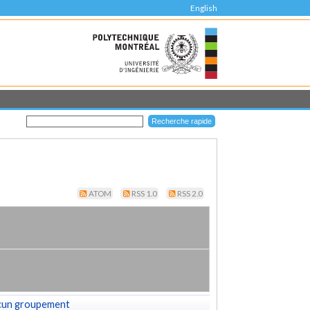
English
ATOM
RSS 1.0
RSS 2.0
cun groupement