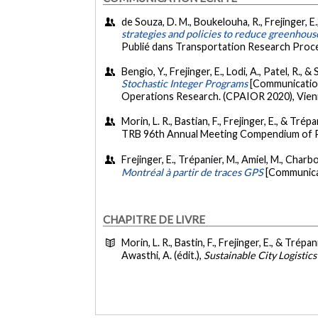
de Souza, D. M., Boukelouha, R., Frejinger, E.
strategies and policies to reduce greenhous
Publié dans Transportation Research Proce
Bengio, Y., Frejinger, E., Lodi, A., Patel, R.
Stochastic Integer Programs
[Communication
Operations Research. (CPAIOR 2020), Vienn
Morin, L. R., Bastian, F., Frejinger, E., & Trép
TRB 96th Annual Meeting Compendium of Pa
Frejinger, E., Trépanier, M., Amiel, M., Charb
Montréal à partir de traces GPS
[Communicat
CHAPITRE DE LIVRE
Morin, L. R., Bastin, F., Frejinger, E., & Trépa
Awasthi, A. (édit.),
Sustainable City Logistic