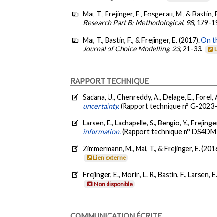
Mai, T., Frejinger, E., Fosgerau, M., & Bastin, 
Research Part B: Methodological
,
98
, 179-1
Mai, T., Bastin, F., & Frejinger, E. (2017).
On th
Journal of Choice Modelling
,
23
, 21-33.
RAPPORT TECHNIQUE
Sadana, U., Chenreddy, A., Delage, E., Forel, A.
uncertainty.
(Rapport technique n° G-2023-
Larsen, E., Lachapelle, S., Bengio, Y., Frejinge
information.
(Rapport technique n° DS4DM
Zimmermann, M., Mai, T., & Frejinger, E. (201
Lien externe
Frejinger, E., Morin, L. R., Bastin, F., Larsen,
Non disponible
COMMUNICATION ÉCRITE