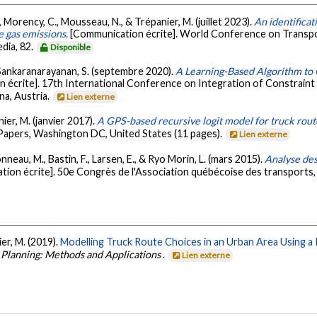
, Morency, C., Mousseau, N., & Trépanier, M. (juillet 2023).
An identificat
e gas emissions.
[Communication écrite]. World Conference on Transp
dia, 82.
Disponible
, & Sankaranarayanan, S. (septembre 2020).
A Learning-Based Algorithm to
 écrite]. 17th International Conference on Integration of Constraint P
a, Austria.
Lien externe
anier, M. (janvier 2017).
A GPS-based recursive logit model for truck rout
pers, Washington DC, United States (11 pages).
Lien externe
onneau, M., Bastin, F., Larsen, E., & Ryo Morin, L. (mars 2015).
Analyse des
ion écrite]. 50e Congrès de l'Association québécoise des transports
nier, M. (2019).
Modelling Truck Route Choices in an Urban Area Using a
s Planning: Methods and Applications
.
Lien externe