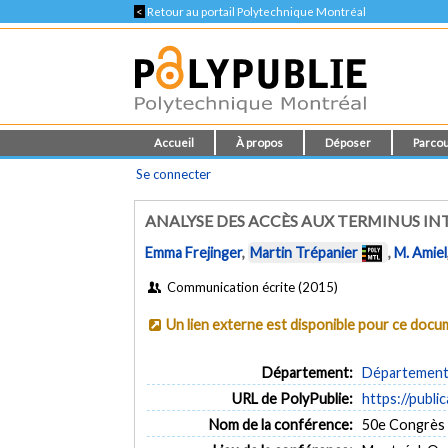
<
Retour au portail Polytechnique Montréal
Accueil
À propos
Déposer
Parcou
Se connecter
ANALYSE DES ACCÈS AUX TERMINUS IN
Emma Frejinger
,
Martin Trépanier
,
M. Amiel
Communication écrite (2015)
Un lien externe est disponible pour ce doc
Département:
Département 
URL de PolyPublie:
https://publi
Nom de la conférence:
50e Congrès 