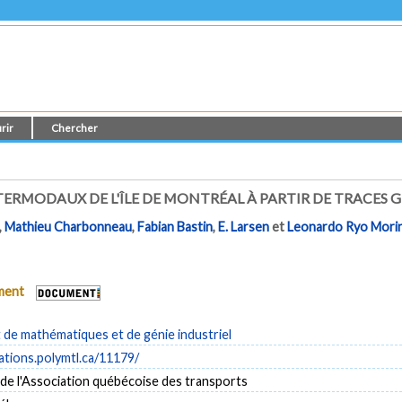
rir
Chercher
TERMODAUX DE L'ÎLE DE MONTRÉAL À PARTIR DE TRACES G
,
Mathieu Charbonneau
,
Fabian Bastin
,
E. Larsen
et
Leonardo Ryo Mori
ument
de mathématiques et de génie industriel
cations.polymtl.ca/11179/
de l'Association québécoise des transports