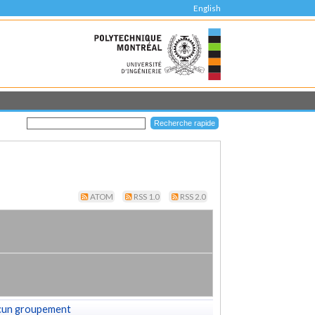
English
ATOM
RSS 1.0
RSS 2.0
cun groupement