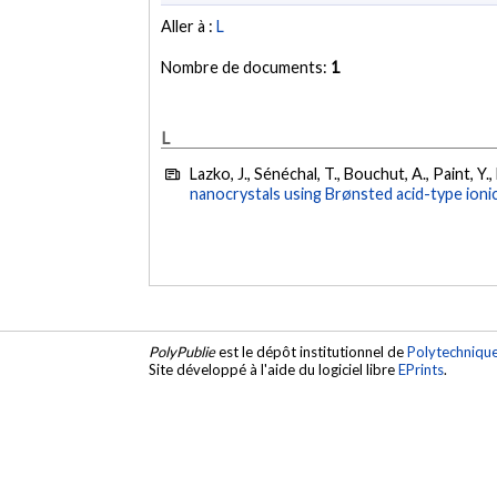
Aller à :
L
Nombre de documents:
1
L
Lazko, J., Sénéchal, T., Bouchut, A., Paint, Y.
nanocrystals using Brønsted acid-type ionic 
PolyPublie
est le dépôt institutionnel de
Polytechniqu
Site développé à l'aide du logiciel libre
EPrints
.