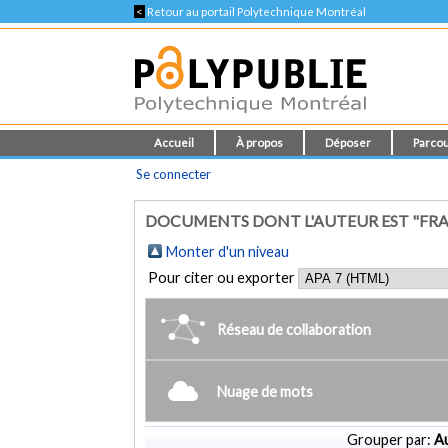
<
Retour au portail Polytechnique Montréal
Accueil
À propos
Déposer
Parcou
Se connecter
DOCUMENTS DONT L'AUTEUR EST "FRA
Monter d'un niveau
Pour citer ou exporter
Réseau de collaboration
Nuage de mots
Grouper par:
Au