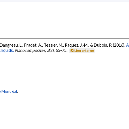
, Dangreau, L., Fradet, A., Tessier, M., Raquez, J.-M., & Dubois, P. (2016).
A
liquids.
Nanocomposites
,
2
(2), 65-75.
Lien externe
e Montréal
.