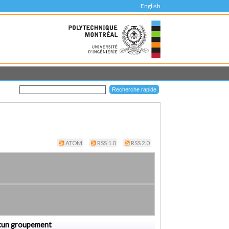
English
ATOM
RSS 1.0
RSS 2.0
cun groupement