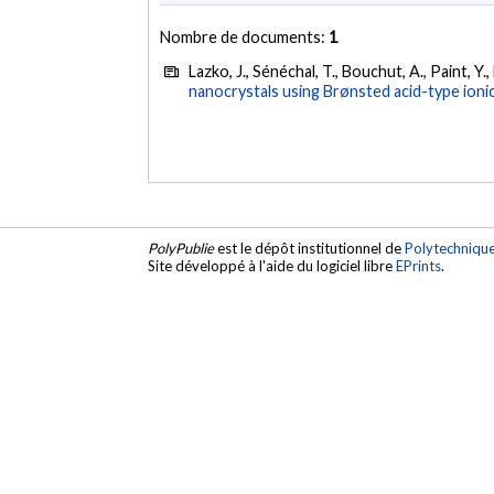
Nombre de documents:
1
Lazko, J., Sénéchal, T., Bouchut, A., Paint, Y.
nanocrystals using Brønsted acid-type ionic 
PolyPublie
est le dépôt institutionnel de
Polytechniqu
Site développé à l'aide du logiciel libre
EPrints
.