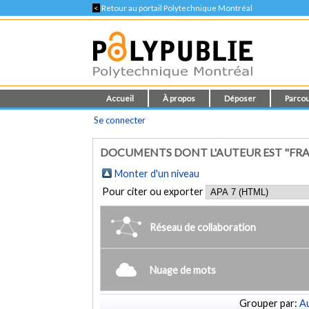
<
Retour au portail Polytechnique Montréal
Accueil
À propos
Déposer
Parcou
Se connecter
DOCUMENTS DONT L'AUTEUR EST "FRA
Monter d'un niveau
Pour citer ou exporter
Réseau de collaboration
Nuage de mots
Grouper par:
Au