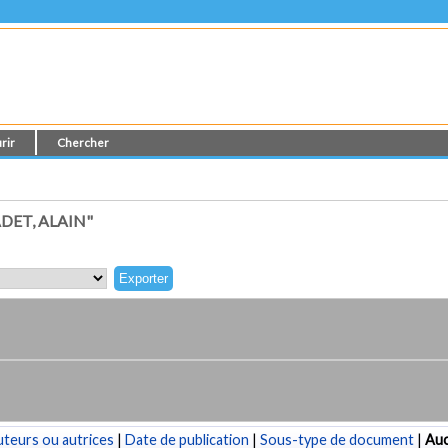
rir
Chercher
DET, ALAIN"
teurs ou autrices
|
Date de publication
|
Sous-type de document
|
Au