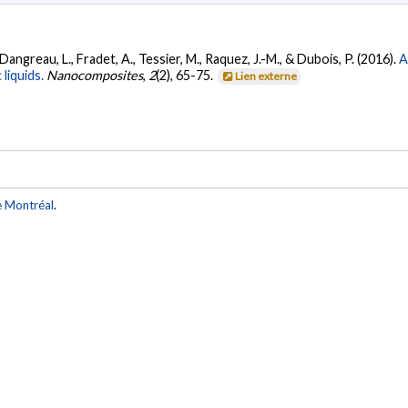
, Dangreau, L., Fradet, A., Tessier, M., Raquez, J.-M., & Dubois, P. (2016).
A
liquids.
Nanocomposites
,
2
(2), 65-75.
Lien externe
e Montréal
.