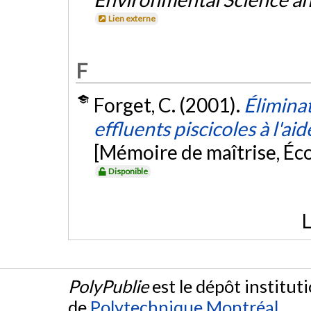
Lien externe
F
Forget, C. (2001).
Élimina
effluents piscicoles à l'ai
[Mémoire de maîtrise, Éc
Disponible
L
PolyPublie
est le dépôt institut
de
Polytechnique Montréal
.