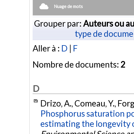
Nuage de mots
Grouper par:
Auteurs ou au
type de docume
Aller à :
D
|
F
Nombre de documents:
2
D
Drizo, A., Comeau, Y., Forg
Phosphorus saturation po
estimating the longevity
Environmental Science a