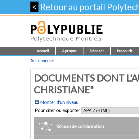
<
Retour au portail Polyte
Accueil
À propos
Déposer
Parcourir
Se connecter
DOCUMENTS DONT L'AU
CHRISTIANE"
Monter d'un niveau
Pour citer ou exporter
Réseau de collaboration