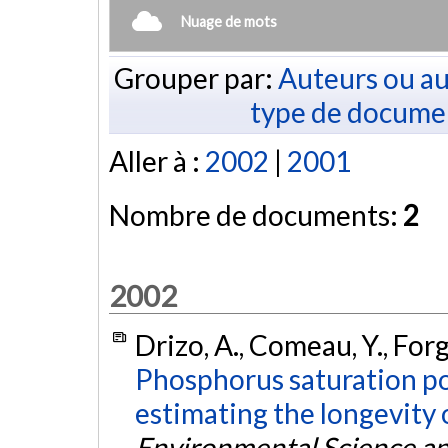
Nuage de mots
Grouper par:
Auteurs ou au
type de docume
Aller à :
2002
|
2001
Nombre de documents:
2
2002
Drizo, A., Comeau, Y., Forg
Phosphorus saturation po
estimating the longevity
Environmental Science a