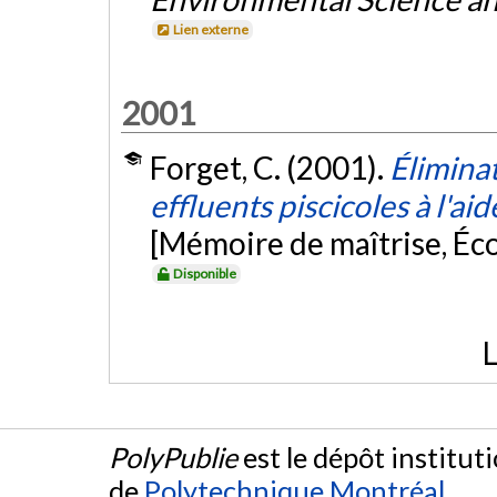
Lien externe
2001
Forget, C. (2001).
Élimina
effluents piscicoles à l'ai
[Mémoire de maîtrise, Éc
Disponible
L
PolyPublie
est le dépôt institut
de
Polytechnique Montréal
.