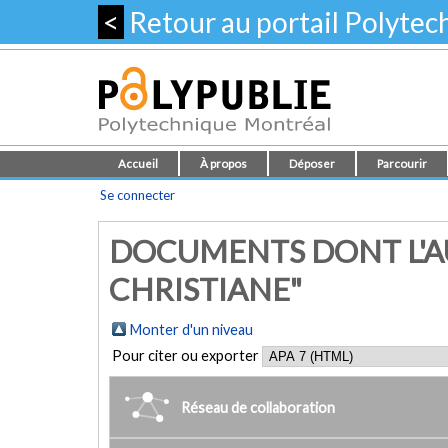
<
Retour au portail Polyte
Accueil
À propos
Déposer
Parcourir
Se connecter
DOCUMENTS DONT L'AU
CHRISTIANE"
Monter d'un niveau
Pour citer ou exporter
Réseau de collaboration