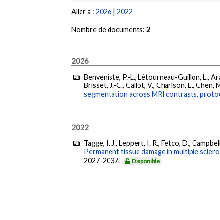
Aller à :
2026
|
2022
Nombre de documents:
2
2026
Benveniste, P.-L., Létourneau-Guillon, L., Araú
Brisset, J.-C., Callot, V., Charlson, E., Chen, 
segmentation across MRI contrasts, protoc
2022
Tagge, I. J., Leppert, I. R., Fetco, D., Campbell
Permanent tissue damage in multiple scleros
2027-2037.
Disponible