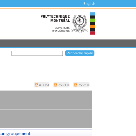
English
ATOM
RSS 1.0
RSS 2.0
cun groupement