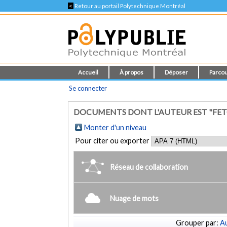
<
Retour au portail Polytechnique Montréal
Accueil
À propos
Déposer
Parcou
Se connecter
DOCUMENTS DONT L'AUTEUR EST "FET
Monter d'un niveau
Pour citer ou exporter
Réseau de collaboration
Nuage de mots
Grouper par:
Au