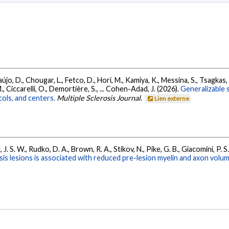
jo, D., Chougar, L., Fetco, D., Hori, M., Kamiya, K., Messina, S., Tsagkas, C
M., Ciccarelli, O., Demortière, S., ... Cohen-Adad, J. (2026).
Generalizable s
ols, and centers.
Multiple Sclerosis Journal
.
Lien externe
, J. S. W., Rudko, D. A., Brown, R. A., Stikov, N., Pike, G. B., Giacomini, P. 
is lesions is associated with reduced pre-lesion myelin and axon volum