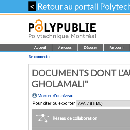
<
Retour au portail Polyte
Accueil
À propos
Déposer
Parcourir
Se connecter
DOCUMENTS DONT L'AU
GHOLAMALI"
Monter d'un niveau
Pour citer ou exporter
Réseau de collaboration