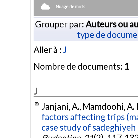
Nuage de mots
Grouper par:
Auteurs ou au
type de docume
Aller à :
J
Nombre de documents:
1
J
Janjani, A., Mamdoohi, A. R
factors affecting trips (
case study of sadeghiyeh 
Budgeting
,
21
(2), 117-13