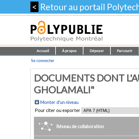
<
Retour au portail Polyte
Accueil
À propos
Déposer
Parcourir
Se connecter
DOCUMENTS DONT L'AU
GHOLAMALI"
Monter d'un niveau
Pour citer ou exporter
Réseau de collaboration