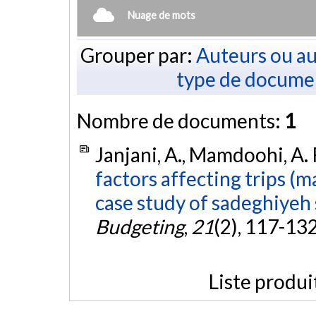
Nuage de mots
Grouper par:
Auteurs ou au
type de docume
Nombre de documents:
1
Janjani, A., Mamdoohi, A. R
factors affecting trips (
case study of sadeghiyeh 
Budgeting
,
21
(2), 117-13
Liste produi