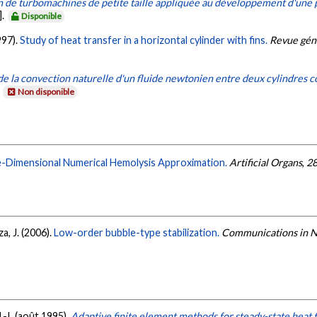
 de turbomachines de petite taille appliquée au développement d'une 
].
Disponible
997).
Study of heat transfer in a horizontal cylinder with fins.
Revue gén
 la convection naturelle d'un fluide newtonien entre deux cylindres co
.
Non disponible
-Dimensional Numerical Hemolysis Approximation.
Artificial Organs
,
2
za, J. (2006).
Low-order bubble-type stabilization.
Communications in N
M.-I. (août 1995).
Adaptive finite element methods for steady-state heat 