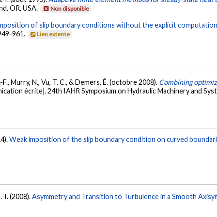
and, OR, USA.
Non disponible
mposition of slip boundary conditions without the explicit computatio
 949-961.
Lien externe
J.-F., Murry, N., Vu, T. C., & Demers, É. (octobre 2008).
Combining optimiz
cation écrite]. 24th IAHR Symposium on Hydraulic Machinery and Syste
14).
Weak imposition of the slip boundary condition on curved boundari
.-I. (2008).
Asymmetry and Transition to Turbulence in a Smooth Axisy