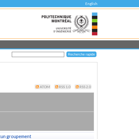
English
ATOM
RSS 1.0
RSS 2.0
cun groupement