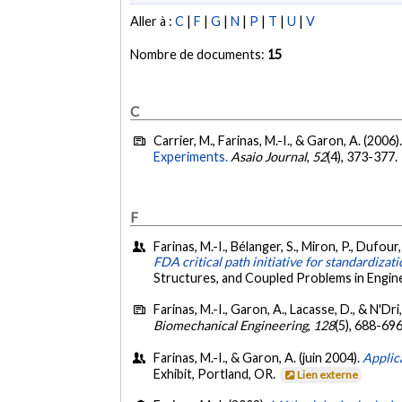
Aller à :
C
|
F
|
G
|
N
|
P
|
T
|
U
|
V
Nombre de documents:
15
C
Carrier, M., Farinas, M.-I., & Garon, A. (2006)
Experiments.
Asaio Journal
,
52
(4), 373-377.
F
Farinas, M.-I., Bélanger, S., Miron, P., Dufour,
FDA critical path initiative for standardiza
Structures, and Coupled Problems in Engine
Farinas, M.-I., Garon, A., Lacasse, D., & N'Dri
Biomechanical Engineering
,
128
(5), 688-69
Farinas, M.-I., & Garon, A. (juin 2004).
Applic
Exhibit, Portland, OR.
Lien externe