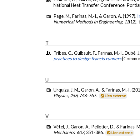
National Heat Transfer Conference, Portl
Page, M., Farinas, M.-I., & Garon, A. (1997).
I
Numerical Methods in Engineering
,
13
(12),
T
Tribes, C., Guibault, F., Farinas, M.-I., Dubé, 
practices to design francis runners
[Communi
U
Urquiza, J. M., Garon, A., & Farinas, M.-I. (20
Physics
,
256
, 748-767.
Lien externe
V
Vétel, J., Garon, A., Pelletier, D., & Farinas, M
Mechanics
,
607
, 351-386.
Lien externe