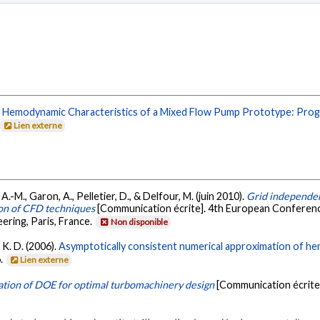
.
Hemodynamic Characteristics of a Mixed Flow Pump Prototype: Progr
Lien externe
 A.-M., Garon, A., Pelletier, D., & Delfour, M. (juin 2010).
Grid independen
tion of CFD techniques
[Communication écrite]. 4th European Conferenc
ering, Paris, France.
Non disponible
, K. D. (2006).
Asymptotically consistent numerical approximation of he
6.
Lien externe
ation of DOE for optimal turbomachinery design
[Communication écrite