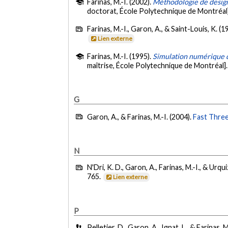
Farinas, M.-I. (2002).
Méthodologie de design
doctorat, École Polytechnique de Montréal
Farinas, M.-I., Garon, A., & Saint-Louis, K. (1
Lien externe
Farinas, M.-I. (1995).
Simulation numérique de
maîtrise, École Polytechnique de Montréal]
G
Garon, A., & Farinas, M.-I. (2004).
Fast Three
N
N'Dri, K. D., Garon, A., Farinas, M.-I., & Urqui
765.
Lien externe
P
Pelletier, D., Garon, A., Ignat, L., & Farinas, 