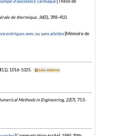
pompe d'assistance cardiaque
[Thèse de
érale de thermique
,
36
(5), 398-410.
ncentriques avec ou sans ailettes
[Mémoire de
8
(11), 1016-1025.
Lien externe
umerical Methods in Engineering
,
22
(7), 753-
transfer
[Communication écrite]. 1995 30th