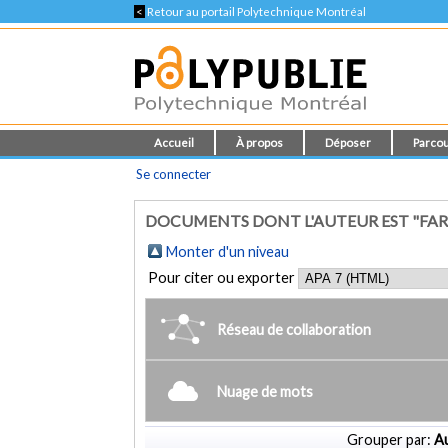
<
Retour au portail Polytechnique Montréal
Accueil
À propos
Déposer
Parcou
Se connecter
DOCUMENTS DONT L'AUTEUR EST "FARI
Monter d'un niveau
Pour citer ou exporter
Réseau de collaboration
Nuage de mots
Grouper par:
Au