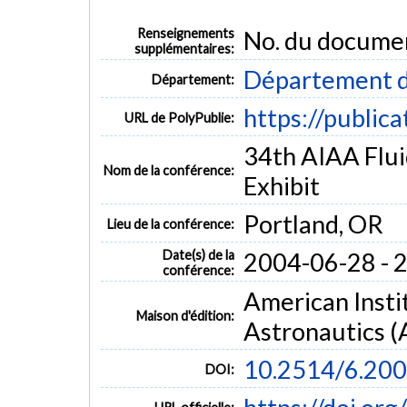
Renseignements
No. du docume
supplémentaires:
Département d
Département:
https://public
URL de PolyPublie:
34th AIAA Flu
Nom de la conférence:
Exhibit
Portland, OR
Lieu de la conférence:
Date(s) de la
2004-06-28 - 
conférence:
American Insti
Maison d'édition:
Astronautics (
10.2514/6.20
DOI: