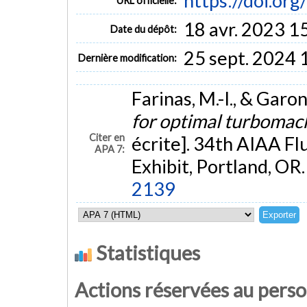
https://doi.or
URL officielle:
18 avr. 2023 1
Date du dépôt:
25 sept. 2024 
Dernière modification:
Farinas, M.-I., & Garon
for optimal turbomac
Citer en
écrite]. 34th AIAA F
APA 7:
Exhibit, Portland, OR
2139
Statistiques
Actions réservées au pers