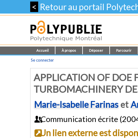
<
Retour au portail Polyte
Accueil
À propos
Déposer
Parcourir
Se connecter
APPLICATION OF DOE 
TURBOMACHINERY DE
Marie-Isabelle Farinas
et
A
Communication écrite (200
Un lien externe est dispo