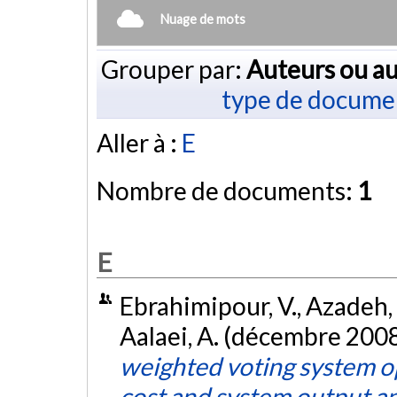
Nuage de mots
Grouper par:
Auteurs ou au
type de docume
Aller à :
E
Nombre de documents:
1
E
Ebrahimipour, V., Azadeh, A
Aalaei, A. (décembre 200
weighted voting system op
cost and system output a