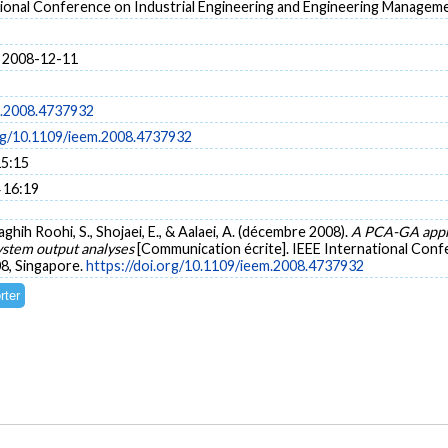
tional Conference on Industrial Engineering and Engineering Managem
 2008-12-11
m.2008.4737932
org/10.1109/ieem.2008.4737932
15:15
 16:19
aghih Roohi, S., Shojaei, E., & Aalaei, A. (décembre 2008).
A PCA-GA appro
 system output analyses
[Communication écrite]. IEEE International Conf
8, Singapore.
https://doi.org/10.1109/ieem.2008.4737932