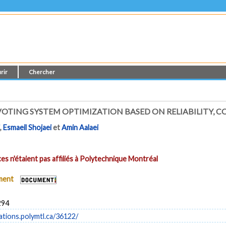
rir
Chercher
OTING SYSTEM OPTIMIZATION BASED ON RELIABILITY, C
i
,
Esmaeil Shojaei
et
Amin Aalaei
es n'étaient pas affiliés à Polytechnique Montréal
ument
294
cations.polymtl.ca/36122/