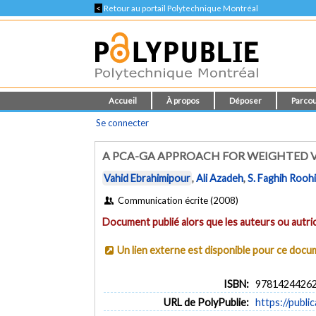
<
Retour au portail Polytechnique Montréal
Accueil
À propos
Déposer
Parcou
Se connecter
A PCA-GA APPROACH FOR WEIGHTED V
Vahid Ebrahimipour
,
Ali Azadeh
,
S. Faghih Rooh
Communication écrite (2008)
Document publié alors que les auteurs ou autric
Un lien externe est disponible pour ce doc
ISBN:
9781424426
URL de PolyPublie:
https://publi