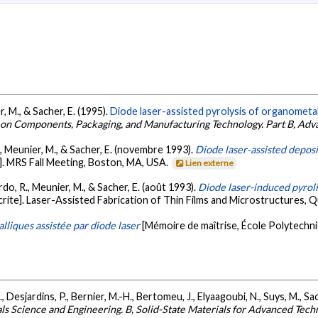
r, M., & Sacher, E. (1995).
Diode laser-assisted pyrolysis of organometalli
 on Components, Packaging, and Manufacturing Technology. Part B, Ad
 F., Meunier, M., & Sacher, E. (novembre 1993).
Diode laser-assisted deposi
]. MRS Fall Meeting, Boston, MA, USA.
Lien externe
erdo, R., Meunier, M., & Sacher, E. (août 1993).
Diode laser-induced pyroli
rite]. Laser-Assisted Fabrication of Thin Films and Microstructures, 
lliques assistée par diode laser
[Mémoire de maîtrise, École Polytechn
., Desjardins, P., Bernier, M.-H., Bertomeu, J., Elyaagoubi, N., Suys, M., Sa
ls Science and Engineering. B, Solid-State Materials for Advanced Tech