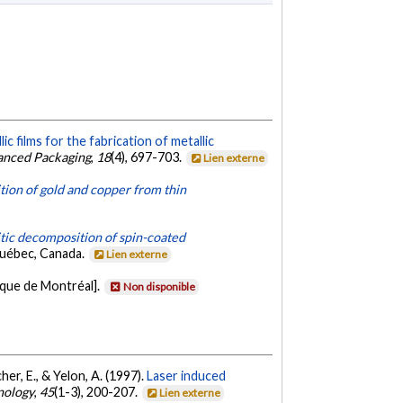
c films for the fabrication of metallic
vanced Packaging
,
18
(4), 697-703.
Lien externe
tion of gold and copper from thin
tic decomposition of spin-coated
Québec, Canada.
Lien externe
ique de Montréal].
Non disponible
cher, E., & Yelon, A. (1997).
Laser induced
nology
,
45
(1-3), 200-207.
Lien externe