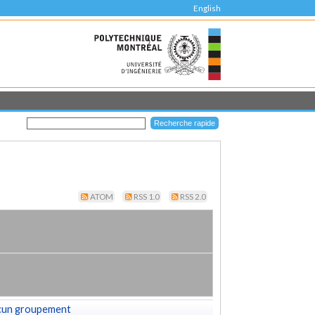
English
ATOM
RSS 1.0
RSS 2.0
cun groupement