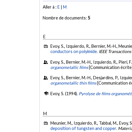
Aller à :
E
|
M
Nombre de documents:
5
E
Evoy, S., Izquierdo, R., Bernier, M.-H., Meunie
conductors on polyimide.
IEEE Transactions
Evoy, S., Bernier, M.-H., Izquierdo, R., Pieri,
organometallic films
[Communication écrite
Evoy, S., Bernier, M.-H., Desjardins, P., Izqui
organometallic thin films
[Communication éc
Evoy, S. (1994).
Pyrolyse de films organométa
M
Meunier, M., Izquierdo, R., Tabbal, M., Evoy, S
deposition of tungsten and copper.
Materia