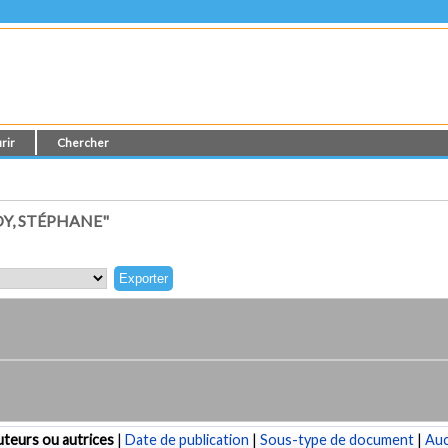
rir
Chercher
Y, STÉPHANE"
teurs ou autrices
|
Date de publication
|
Sous-type de document
|
Au