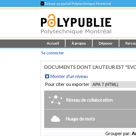
<
Retour au portail Polytechnique Montréal
Accueil
À propos
Déposer
Parcou
Se connecter
DOCUMENTS DONT L'AUTEUR EST "EVO
Monter d'un niveau
Pour citer ou exporter
Réseau de collaboration
Nuage de mots
Grouper par:
Au