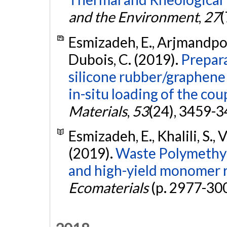
and the Environment
,
27
(
Esmizadeh, E., Arjmandpour
Dubois, C. (2019).
Prepara
silicone rubber/graphen
in-situ loading of the cou
Materials
,
53
(24), 3459-
Esmizadeh, E., Khalili, S., 
(2019).
Waste Polymethyl
and high-yield monomer 
Ecomaterials
(p. 2977-30