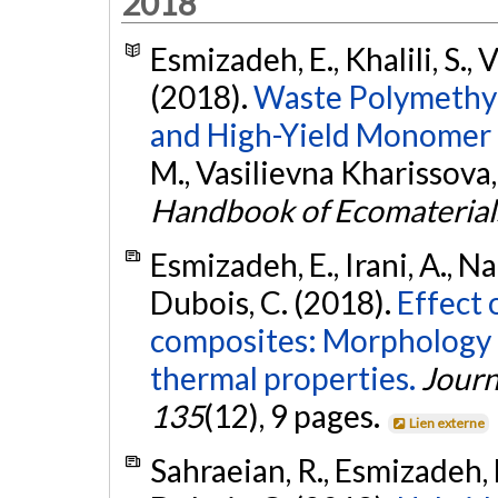
2018
Esmizadeh, E., Khalili, S., 
(2018).
Waste Polymethyl
and High-Yield Monomer
M., Vasilievna Kharissova, 
Handbook of Ecomaterial
Esmizadeh, E., Irani, A., Na
Dubois, C. (2018).
Effect
composites: Morphology 
thermal properties.
Journ
135
(12), 9 pages.
Lien externe
Sahraeian, R., Esmizadeh, E