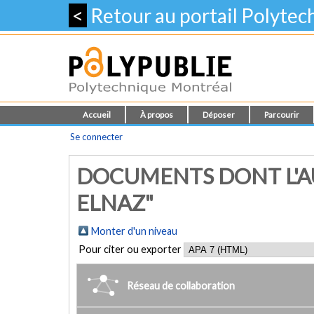
<
Retour au portail Polyte
Accueil
À propos
Déposer
Parcourir
Se connecter
DOCUMENTS DONT L'AU
ELNAZ"
Monter d'un niveau
Pour citer ou exporter
Réseau de collaboration