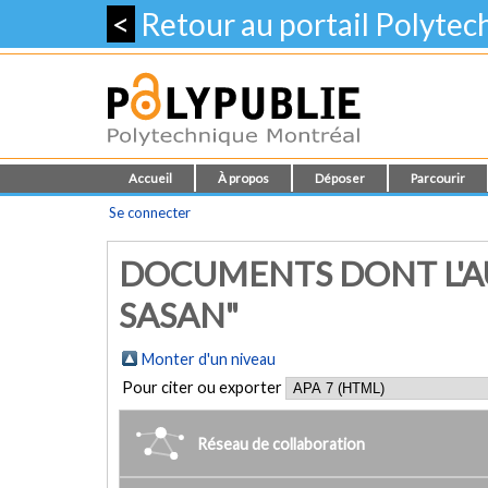
<
Retour au portail Polyte
Accueil
À propos
Déposer
Parcourir
Se connecter
DOCUMENTS DONT L'AU
SASAN"
Monter d'un niveau
Pour citer ou exporter
Réseau de collaboration