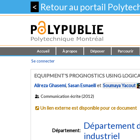
<
Retour au portail Polyte
Accueil
À propos
Déposer
Parcourir
Se connecter
EQUIPMENT'S PROGNOSTICS USING LOGICA
Alireza Ghasemi
,
Sasan Esmaeili
et
Soumaya Yacout
Communication écrite (2012)
Un lien externe est disponible pour ce document
Département d
Département:
industriel