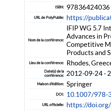
97836424036
ISBN:
https://public
URL de PolyPublie:
IFIP WG 5.7 In
Advances in P
Nom de la conférence:
Competitive Ma
Products and 
Rhodes, Greec
Lieu de la conférence:
Date(s) de la
2012-09-24 - 
conférence:
Springer
Maison d'édition:
10.1007/978-
DOI:
https://doi.o
URL officielle: