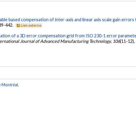
ble based compensation of inter-axis and linear axis scale gain errors 
439-442.
Lien externe
ation of a 3D error compensation grid from ISO 230-1 error parameter
ternational Journal of Advanced Manufacturing Technology
,
106
(11-12)
e Montréal
.