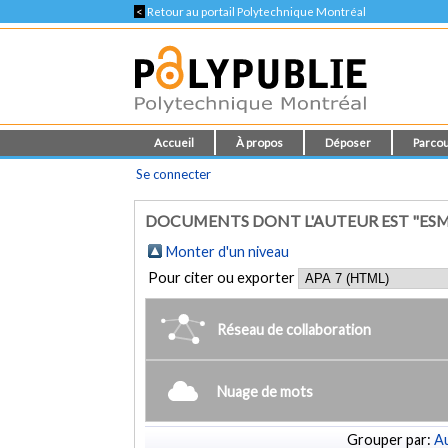
<
Retour au portail Polytechnique Montréal
Accueil
À propos
Déposer
Parcou
Se connecter
DOCUMENTS DONT L'AUTEUR EST "ESMAE
Monter d'un niveau
Pour citer ou exporter
Réseau de collaboration
Nuage de mots
Grouper par:
Au