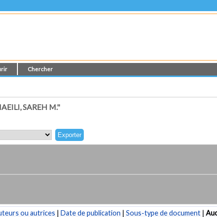
rir
Chercher
ILI, SAREH M."
teurs ou autrices
|
Date de publication
|
Sous-type de document
|
Au