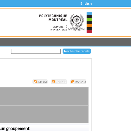
English
ATOM
RSS 1.0
RSS 2.0
cun groupement