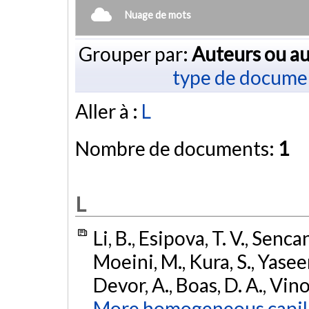
Nuage de mots
Grouper par:
Auteurs ou au
type de docume
Aller à :
L
Nombre de documents:
1
L
Li, B., Esipova, T. V., Sencan
Moeini, M., Kura, S., Yaseen
Devor, A., Boas, D. A., Vino
More homogeneous capill