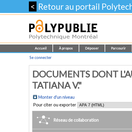
<
Retour au portail Polyte
Accueil
À propos
Déposer
Parcourir
Se connecter
DOCUMENTS DONT L'AU
TATIANA V."
Monter d'un niveau
Pour citer ou exporter
Réseau de collaboration