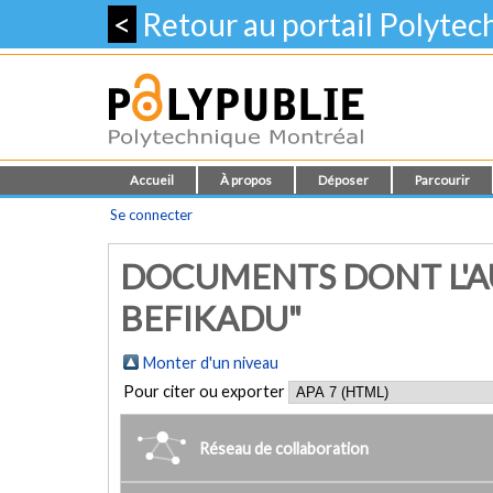
<
Retour au portail Polyte
Accueil
À propos
Déposer
Parcourir
Se connecter
DOCUMENTS DONT L'AU
BEFIKADU"
Monter d'un niveau
Pour citer ou exporter
Réseau de collaboration