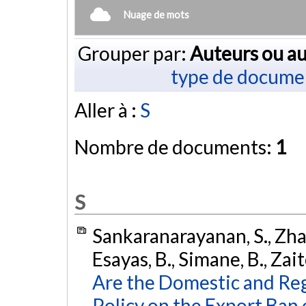
Nuage de mots
Grouper par:
Auteurs ou au
type de docume
Aller à :
S
Nombre de documents:
1
S
Sankaranarayanan, S., Zhang
Esayas, B., Simane, B., Zait
Are the Domestic and Reg
Policy on the Export Ban 