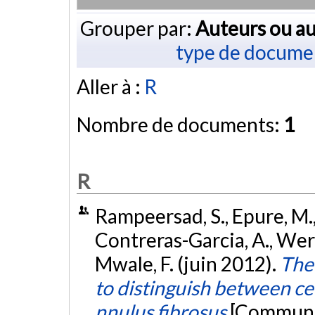
Grouper par:
Auteurs ou au
type de docume
Aller à :
R
Nombre de documents:
1
R
Rampeersad, S., Epure, M.,
Contreras-Garcia, A., Wert
Mwale, F. (juin 2012).
The 
to distinguish between ce
nnulus fibrosus
[Communic