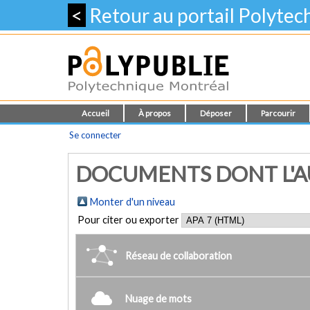
<
Retour au portail Polyte
Accueil
À propos
Déposer
Parcourir
Se connecter
DOCUMENTS DONT L'AU
Monter d'un niveau
Pour citer ou exporter
Réseau de collaboration
Nuage de mots