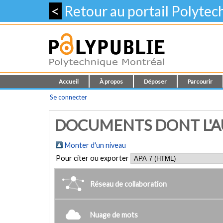
<
Retour au portail Polyte
Accueil
À propos
Déposer
Parcourir
Se connecter
DOCUMENTS DONT L'AU
Monter d'un niveau
Pour citer ou exporter
Réseau de collaboration
Nuage de mots