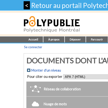
<
Retour au portail Polyte
Accueil
À propos
Déposer
Parcourir
Se connecter
DOCUMENTS DONT L'AU
Monter d'un niveau
Pour citer ou exporter
Réseau de collaboration
Nuage de mots